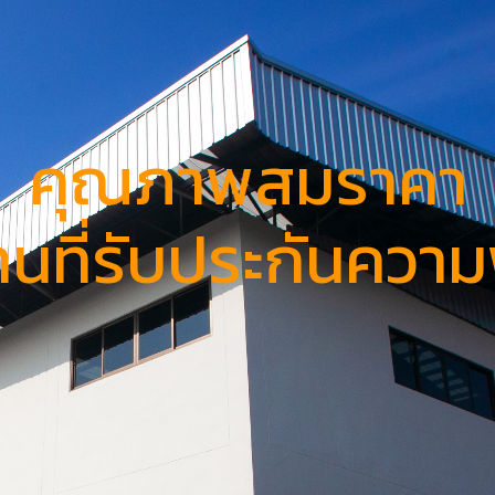
คุณภาพสมราคา
านที่รับประกันควา